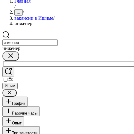
Главная
/
/
...
вакансии в Ишиме
/
инженер
инженер
Ишим
График
Рабочие часы
Опыт
Тип занятости